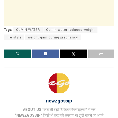
Tags:
CUMIN WATER
Cumin water reduces weight
life style
weight gain during pregnancy
newzgossip
ABOUT US
भारत की बड़ी डिजिटल वेबसाइट्स में से एक
“NEWZGOSSIP”
किसी भी तरह की अफवाह या झूठी खबरों को अपने