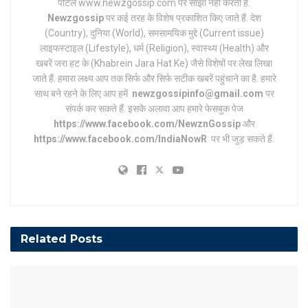
पोर्टल www.newzgossip.com पर साझा नहीं करती है.
Newzgossip
पर कई तरह के विशेष प्रकाशित किए जाते हैं. देश
(Country), दुनिया (World), समसामयिक मुद्दे (Current issue)
लाइफस्टाइल (Lifestyle), धर्म (Religion), स्वास्थ्य (Health) और
खबरें जरा हट के (Khabrein Jara Hat Ke) जैसे विशेषों पर लेख लिखा
जाते हैं. हमारा लक्ष्य आप तक सिर्फ और सिर्फ सटीक खबरें पहुंचाने का है. हमारे
साथ बने रहने के लिए आप हमें
newzgossipinfo@gmail.com
पर
संपर्क कर सकते हैं. इसके अलावा आप हमारे फेसबुक पेज
https://www.facebook.com/NewznGossip
और
https://www.facebook.com/IndiaNowR
पर भी जुड़ सकते हैं.
Related
Posts