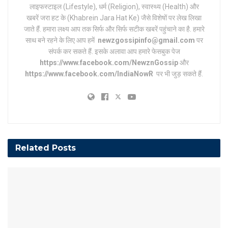
लाइफस्टाइल (Lifestyle), धर्म (Religion), स्वास्थ्य (Health) और
खबरें जरा हट के (Khabrein Jara Hat Ke) जैसे विशेषों पर लेख लिखा
जाते हैं. हमारा लक्ष्य आप तक सिर्फ और सिर्फ सटीक खबरें पहुंचाने का है. हमारे
साथ बने रहने के लिए आप हमें
newzgossipinfo@gmail.com
पर
संपर्क कर सकते हैं. इसके अलावा आप हमारे फेसबुक पेज
https://www.facebook.com/NewznGossip
और
https://www.facebook.com/IndiaNowR
पर भी जुड़ सकते हैं.
Related
Posts