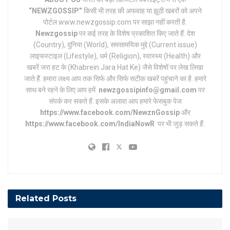
“NEWZGOSSIP”
किसी भी तरह की अफवाह या झूठी खबरों को अपने
पोर्टल www.newzgossip.com पर साझा नहीं करती है.
Newzgossip
पर कई तरह के विशेष प्रकाशित किए जाते हैं. देश
(Country), दुनिया (World), समसामयिक मुद्दे (Current issue)
लाइफस्टाइल (Lifestyle), धर्म (Religion), स्वास्थ्य (Health) और
खबरें जरा हट के (Khabrein Jara Hat Ke) जैसे विशेषों पर लेख लिखा
जाते हैं. हमारा लक्ष्य आप तक सिर्फ और सिर्फ सटीक खबरें पहुंचाने का है. हमारे
साथ बने रहने के लिए आप हमें
newzgossipinfo@gmail.com
पर
संपर्क कर सकते हैं. इसके अलावा आप हमारे फेसबुक पेज
https://www.facebook.com/NewznGossip
और
https://www.facebook.com/IndiaNowR
पर भी जुड़ सकते हैं.
Related
Posts