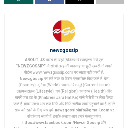
newzgossip
ABOUT US
भारत की बड़ी डिजिटल वेबसाइट्स में से एक
“NEWZGOSSIP”
किसी भी तरह की अफवाह या झूठी खबरों को अपने
पोर्टल www.newzgossip.com पर साझा नहीं करती है.
Newzgossip
पर कई तरह के विशेष प्रकाशित किए जाते हैं. देश
(Country), दुनिया (World), समसामयिक मुद्दे (Current issue)
लाइफस्टाइल (Lifestyle), धर्म (Religion), स्वास्थ्य (Health) और
खबरें जरा हट के (Khabrein Jara Hat Ke) जैसे विशेषों पर लेख लिखा
जाते हैं. हमारा लक्ष्य आप तक सिर्फ और सिर्फ सटीक खबरें पहुंचाने का है. हमारे
साथ बने रहने के लिए आप हमें
newzgossipinfo@gmail.com
पर
संपर्क कर सकते हैं. इसके अलावा आप हमारे फेसबुक पेज
https://www.facebook.com/NewznGossip
और