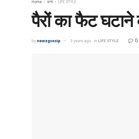
Home
अन्य
LIFE STYLE
पैरों का फैट घटान
0
by
newzgossip
3 years ago
in
LIFE STYLE