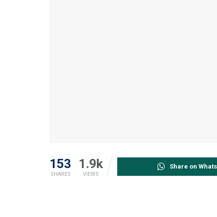
153
1.9k
Share on What
SHARES
VIEWS