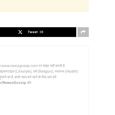
Tweet
38
र्टल www.newzgossip.com पर साझा नहीं करती है.
ाइफस्टाइल (Lifestyle), धर्म (Religion), स्वास्थ्य (Health)
ाने का है. हमारे साथ बने रहने के लिए आप हमें
om/NewznGossip
और