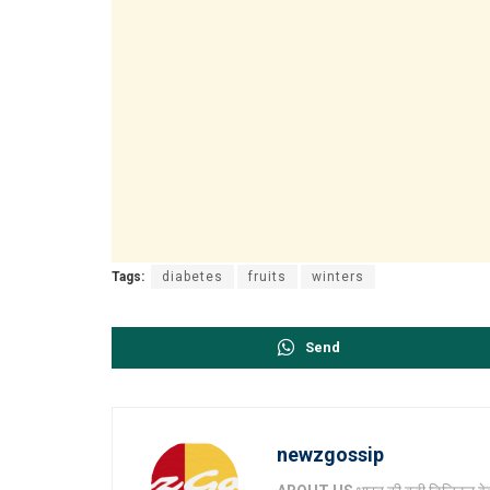
Tags:
diabetes
fruits
winters
Send
newzgossip