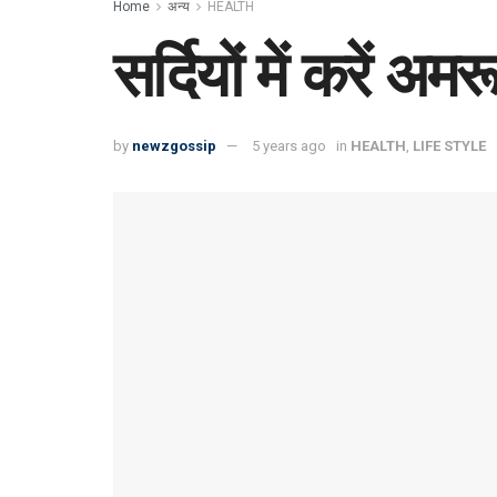
Home
अन्य
HEALTH
सर्दियों में करें 
by
newzgossip
5 years ago
in
HEALTH
,
LIFE STYLE