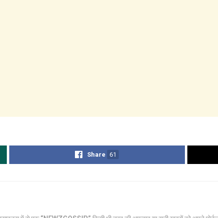
Share
61