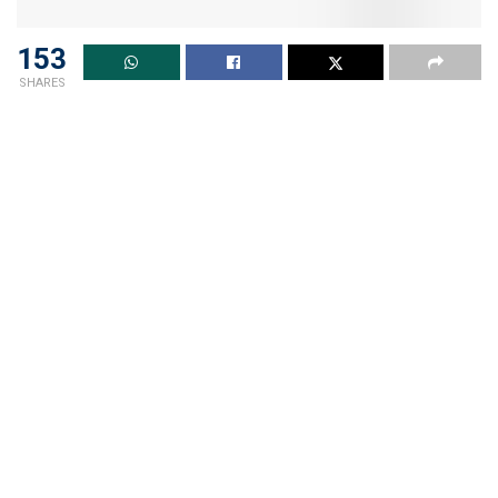
153
SHARES