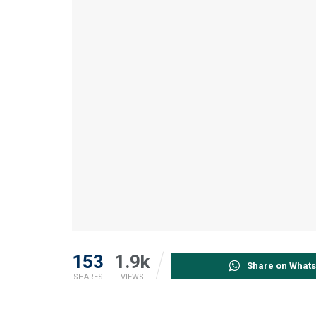
153
1.9k
Share on What
SHARES
VIEWS