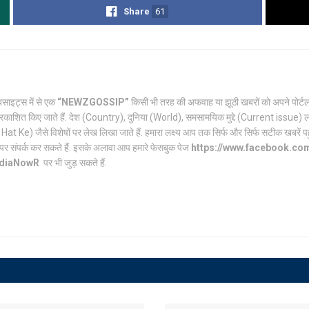
Share
61
साइट्स में से एक
“NEWZGOSSIP”
किसी भी तरह की अफवाह या झूठी खबरों को अपने पो
रकाशित किए जाते हैं. देश (Country), दुनिया (World), समसामयिक मुद्दे (Current issue) ल
Ke) जैसे विशेषों पर लेख लिखा जाते हैं. हमारा लक्ष्य आप तक सिर्फ और सिर्फ सटीक खबरें पहुंच
पर संपर्क कर सकते हैं. इसके अलावा आप हमारे फेसबुक पेज
https://www.facebook.c
ndiaNowR
पर भी जुड़ सकते हैं.