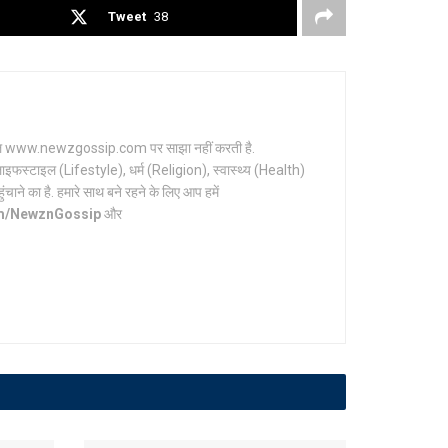
Tweet
38
र्टल www.newzgossip.com पर साझा नहीं करती है.
ाइफस्टाइल (Lifestyle), धर्म (Religion), स्वास्थ्य (Health)
ाने का है. हमारे साथ बने रहने के लिए आप हमें
om/NewznGossip
और