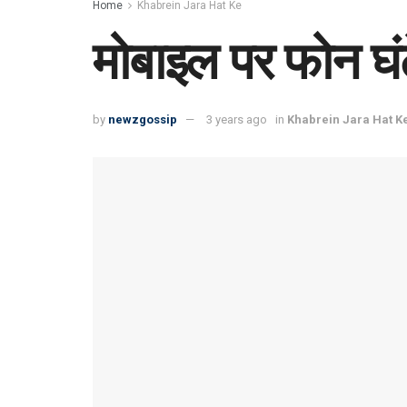
Home
Khabrein Jara Hat Ke
मोबाइल पर फोन घंट
by
newzgossip
3 years ago
in
Khabrein Jara Hat K