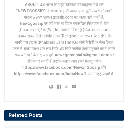
ABOUT US
भारत की बड़ी डिजिटल वेबसाइट्स में से एक
“NEWZGOSSIP”
किसी भी तरह की अफवाह या झूठी खबरों को अपने
पोर्टल www.newzgossip.com पर साझा नहीं करती है.
Newzgossip
पर कई तरह के विशेष प्रकाशित किए जाते हैं. देश
(Country), दुनिया (World), समसामयिक मुद्दे (Current issue)
लाइफस्टाइल (Lifestyle), धर्म (Religion), स्वास्थ्य (Health) और
खबरें जरा हट के (Khabrein Jara Hat Ke) जैसे विशेषों पर लेख लिखा
जाते हैं. हमारा लक्ष्य आप तक सिर्फ और सिर्फ सटीक खबरें पहुंचाने का है. हमारे
साथ बने रहने के लिए आप हमें
newzgossipinfo@gmail.com
पर
संपर्क कर सकते हैं. इसके अलावा आप हमारे फेसबुक पेज
https://www.facebook.com/NewznGossip
और
https://www.facebook.com/IndiaNowR
पर भी जुड़ सकते हैं.
Related
Posts