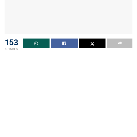
153
SHARES