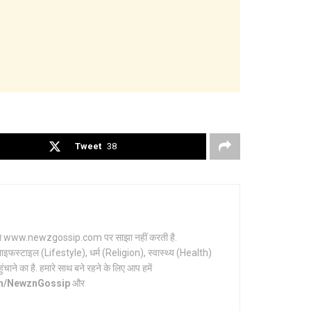
Tweet
38
र्टल www.newzgossip.com पर साझा नहीं करती है.
ाइफस्टाइल (Lifestyle), धर्म (Religion), स्वास्थ्य (Health)
ाने का है. हमारे साथ बने रहने के लिए आप हमें
om/NewznGossip
और