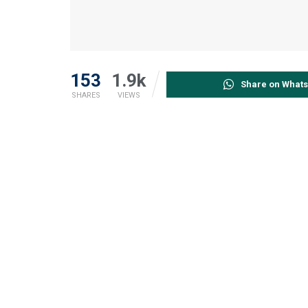
153
1.9k
Share on What
SHARES
VIEWS