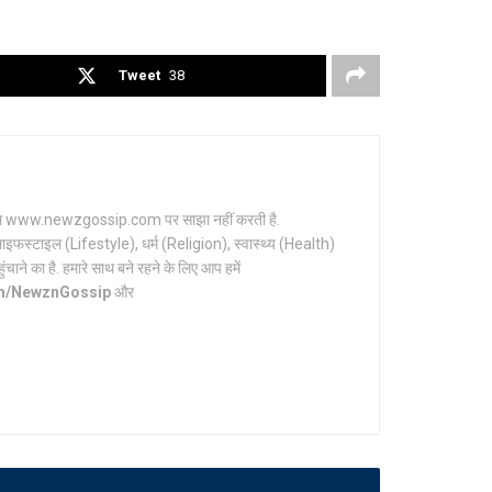
Tweet
38
र्टल www.newzgossip.com पर साझा नहीं करती है.
ाइफस्टाइल (Lifestyle), धर्म (Religion), स्वास्थ्य (Health)
ाने का है. हमारे साथ बने रहने के लिए आप हमें
om/NewznGossip
और