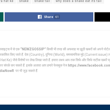
ra hat ke
Snake
snake tail
why does a snake eat its tail
Share
61
साइट्स में से एक
“NEWZGOSSIP”
किसी भी तरह की अफवाह या झूठी खबरों को अपने पो
रकाशित किए जाते हैं. देश (Country), दुनिया (World), समसामयिक मुद्दे (Current issue) ल
Ke) जैसे विशेषों पर लेख लिखा जाते हैं. हमारा लक्ष्य आप तक सिर्फ और सिर्फ सटीक खबरें पहुंच
पर संपर्क कर सकते हैं. इसके अलावा आप हमारे फेसबुक पेज
https://www.facebook.c
ndiaNowR
पर भी जुड़ सकते हैं.