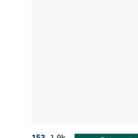
153
1.9k