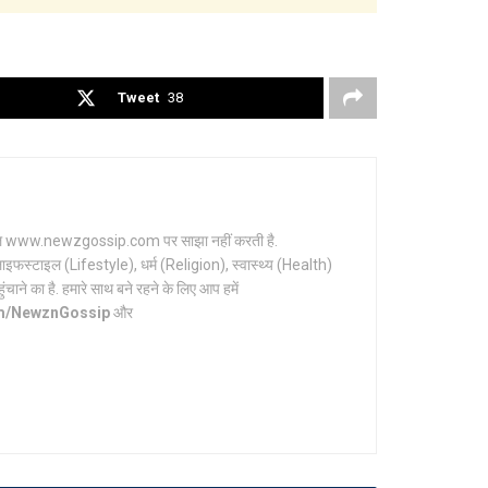
Tweet
38
र्टल www.newzgossip.com पर साझा नहीं करती है.
ाइफस्टाइल (Lifestyle), धर्म (Religion), स्वास्थ्य (Health)
ाने का है. हमारे साथ बने रहने के लिए आप हमें
om/NewznGossip
और