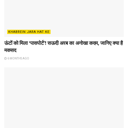
KHABREIN JARA HAT KE
ऊंटों को मिला ‘पासपोर्ट’! सऊदी अरब का अनोखा कदम, जानिए क्या है
मकसद
6 MONTHS AGO