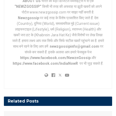
ABOUT US
भारत की बड़ी डिजिटल वेबसाइट्स में से एक
“NEWZGOSSIP”
किसी भी तरह की अफवाह या झूठी खबरों को अपने
पोर्टल www.newzgossip.com पर साझा नहीं करती है.
Newzgossip
पर कई तरह के विशेष प्रकाशित किए जाते हैं. देश
(Country), दुनिया (World), समसामयिक मुद्दे (Current issue)
लाइफस्टाइल (Lifestyle), धर्म (Religion), स्वास्थ्य (Health) और
खबरें जरा हट के (Khabrein Jara Hat Ke) जैसे विशेषों पर लेख लिखा
जाते हैं. हमारा लक्ष्य आप तक सिर्फ और सिर्फ सटीक खबरें पहुंचाने का है. हमारे
साथ बने रहने के लिए आप हमें
newzgossipinfo@gmail.com
पर
संपर्क कर सकते हैं. इसके अलावा आप हमारे फेसबुक पेज
https://www.facebook.com/NewznGossip
और
https://www.facebook.com/IndiaNowR
पर भी जुड़ सकते हैं.
Related
Posts