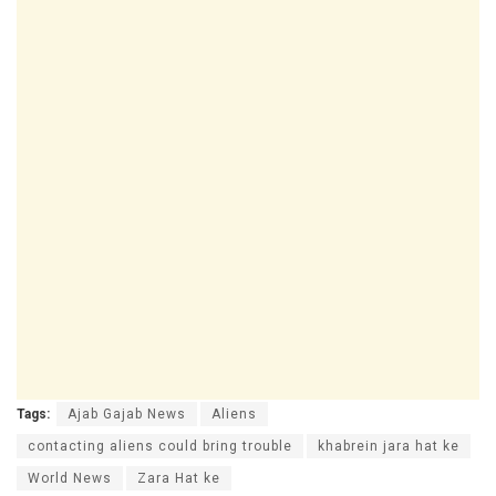
Tags:
Ajab Gajab News
Aliens
contacting aliens could bring trouble
khabrein jara hat ke
World News
Zara Hat ke