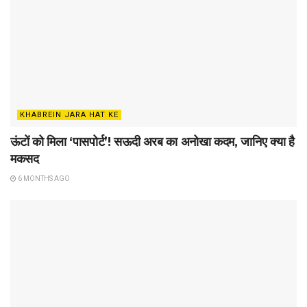
KHABREIN JARA HAT KE
ऊंटों को मिला ‘पासपोर्ट’! सऊदी अरब का अनोखा कदम, जानिए क्या है
मकसद
6 MONTHS AGO