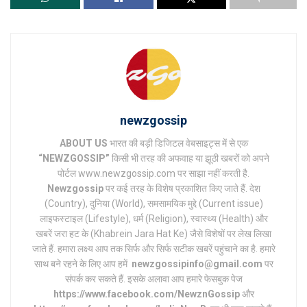
newzgossip
ABOUT US
भारत की बड़ी डिजिटल वेबसाइट्स में से एक
“NEWZGOSSIP”
किसी भी तरह की अफवाह या झूठी खबरों को अपने
पोर्टल www.newzgossip.com पर साझा नहीं करती है.
Newzgossip
पर कई तरह के विशेष प्रकाशित किए जाते हैं. देश
(Country), दुनिया (World), समसामयिक मुद्दे (Current issue)
लाइफस्टाइल (Lifestyle), धर्म (Religion), स्वास्थ्य (Health) और
खबरें जरा हट के (Khabrein Jara Hat Ke) जैसे विशेषों पर लेख लिखा
जाते हैं. हमारा लक्ष्य आप तक सिर्फ और सिर्फ सटीक खबरें पहुंचाने का है. हमारे
साथ बने रहने के लिए आप हमें
newzgossipinfo@gmail.com
पर
संपर्क कर सकते हैं. इसके अलावा आप हमारे फेसबुक पेज
https://www.facebook.com/NewznGossip
और