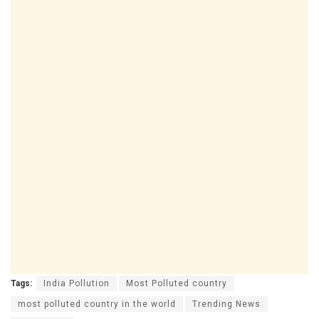
Tags:
India Pollution
Most Polluted country
most polluted country in the world
Trending News