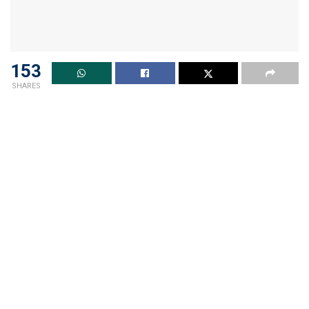
153
SHARES