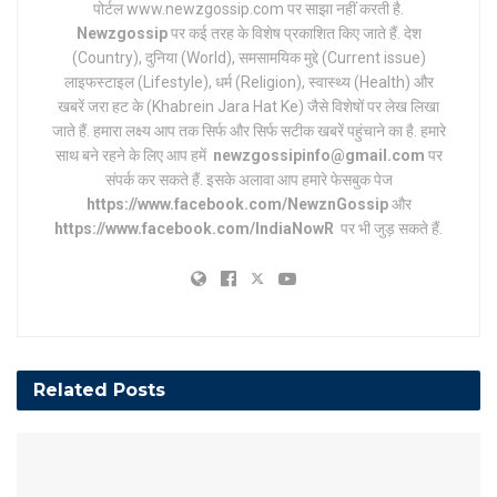
पोर्टल www.newzgossip.com पर साझा नहीं करती है.
Newzgossip
पर कई तरह के विशेष प्रकाशित किए जाते हैं. देश
(Country), दुनिया (World), समसामयिक मुद्दे (Current issue)
लाइफस्टाइल (Lifestyle), धर्म (Religion), स्वास्थ्य (Health) और
खबरें जरा हट के (Khabrein Jara Hat Ke) जैसे विशेषों पर लेख लिखा
जाते हैं. हमारा लक्ष्य आप तक सिर्फ और सिर्फ सटीक खबरें पहुंचाने का है. हमारे
साथ बने रहने के लिए आप हमें
newzgossipinfo@gmail.com
पर
संपर्क कर सकते हैं. इसके अलावा आप हमारे फेसबुक पेज
https://www.facebook.com/NewznGossip
और
https://www.facebook.com/IndiaNowR
पर भी जुड़ सकते हैं.
Related
Posts