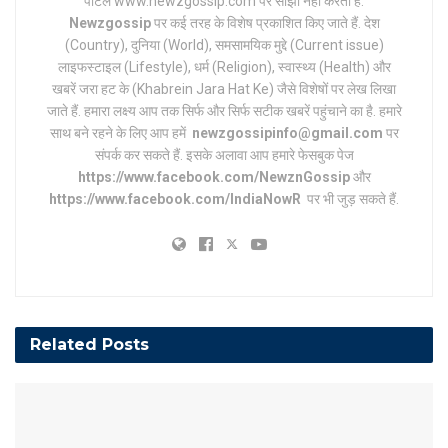
पोर्टल www.newzgossip.com पर साझा नहीं करती है.
Newzgossip
पर कई तरह के विशेष प्रकाशित किए जाते हैं. देश
(Country), दुनिया (World), समसामयिक मुद्दे (Current issue)
लाइफस्टाइल (Lifestyle), धर्म (Religion), स्वास्थ्य (Health) और
खबरें जरा हट के (Khabrein Jara Hat Ke) जैसे विशेषों पर लेख लिखा
जाते हैं. हमारा लक्ष्य आप तक सिर्फ और सिर्फ सटीक खबरें पहुंचाने का है. हमारे
साथ बने रहने के लिए आप हमें
newzgossipinfo@gmail.com
पर
संपर्क कर सकते हैं. इसके अलावा आप हमारे फेसबुक पेज
https://www.facebook.com/NewznGossip
और
https://www.facebook.com/IndiaNowR
पर भी जुड़ सकते हैं.
Related
Posts