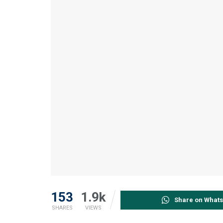
153
1.9k
Share on What
SHARES
VIEWS