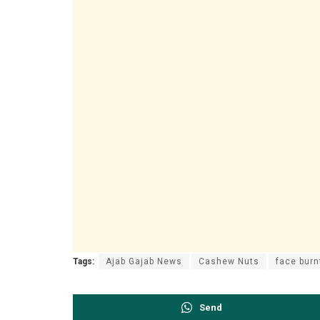
Tags:
Ajab Gajab News
Cashew Nuts
face burnt
Send