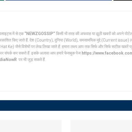
साइट्स में से एक
“NEWZGOSSIP”
किसी भी तरह की अफवाह या झूठी खबरों को अपने पो
रकाशित किए जाते हैं. देश (Country), दुनिया (World), समसामयिक मुद्दे (Current issue) ल
Ke) जैसे विशेषों पर लेख लिखा जाते हैं. हमारा लक्ष्य आप तक सिर्फ और सिर्फ सटीक खबरें पहुंच
पर संपर्क कर सकते हैं. इसके अलावा आप हमारे फेसबुक पेज
https://www.facebook.c
ndiaNowR
पर भी जुड़ सकते हैं.