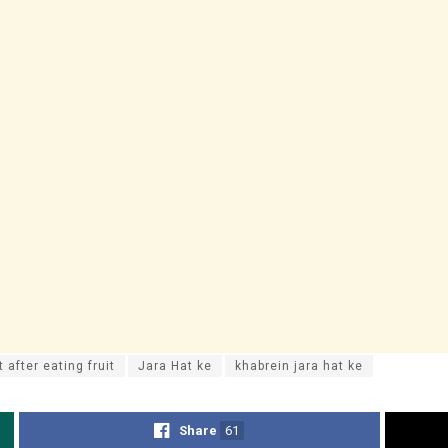
 after eating fruit
Jara Hat ke
khabrein jara hat ke
Share
61