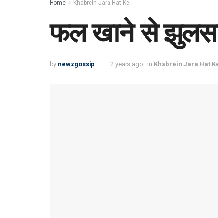
Home
Khabrein Jara Hat Ke
फल खाने से झुलसा 
by
newzgossip
2 years ago
in
Khabrein Jara Hat K