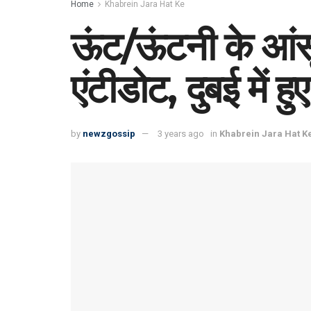
Home
Khabrein Jara Hat Ke
ऊंट/ऊंटनी के आंसूओ
एंटीडोट, दुबई में ह
by
newzgossip
3 years ago
in
Khabrein Jara Hat K