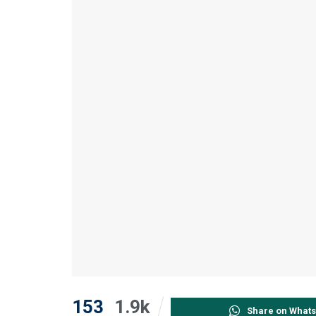
153
1.9k
Share on What