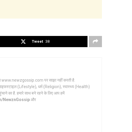
Tweet
38
र्टल www.newzgossip.com पर साझा नहीं करती है.
ाइफस्टाइल (Lifestyle), धर्म (Religion), स्वास्थ्य (Health)
ाने का है. हमारे साथ बने रहने के लिए आप हमें
om/NewznGossip
और