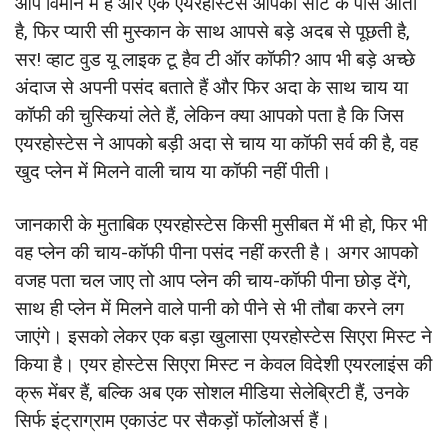
आप विमान में हैं और एक एयरहोस्‍टेस आपकी सीट के पास आती
है, फिर प्‍यारी सी मुस्‍कान के साथ आपसे बड़े अदब से पूछती है,
सर! व्‍हाट वुड यू लाइक टू हैव टी ऑर कॉफी? आप भी बड़े अच्छे
अंदाज से अपनी पसंद बताते हैं और फिर अदा के साथ चाय या
कॉफी की चुस्कियां लेते हैं, लेकिन क्‍या आपको पता है कि जिस
एयरहोस्‍टेस ने आपको बड़ी अदा से चाय या कॉफी सर्व की है, वह
खुद प्‍लेन में मिलने वाली चाय या कॉफी नहीं पीती।
जानकारी के मुताबिक एयरहोस्‍टेस किसी मुसीबत में भी हो, फिर भी
वह प्‍लेन की चाय-कॉफी पीना पसंद नहीं करती है। अगर आपको
वजह पता चल जाए तो आप प्‍लेन की चाय-कॉफी पीना छोड़ देंगे,
साथ ही प्‍लेन में मिलने वाले पानी को पीने से भी तौबा करने लग
जाएंगे। इसको लेकर एक बड़ा खुलासा एयरहोस्‍टेस सिएरा मिस्‍ट ने
किया है। एयर होस्‍टेस सिएरा मिस्‍ट न केवल विदेशी एयरलाइंस की
क्रू मेंबर हैं, बल्कि अब एक सोशल मीडिया सेलेब्रिटी हैं, उनके
सिर्फ इंट्राग्राम एकाउंट पर सैकड़ों फॉलोअर्स हैं।