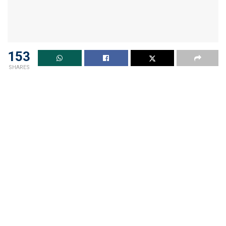
153
SHARES