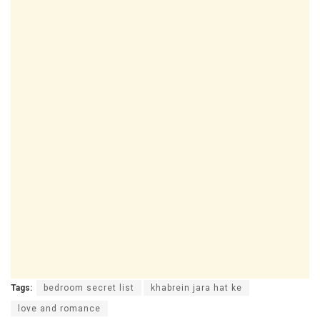
Tags:
bedroom secret list
khabrein jara hat ke
love and romance