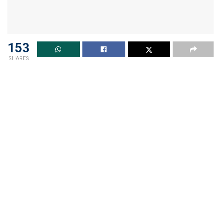
153
SHARES