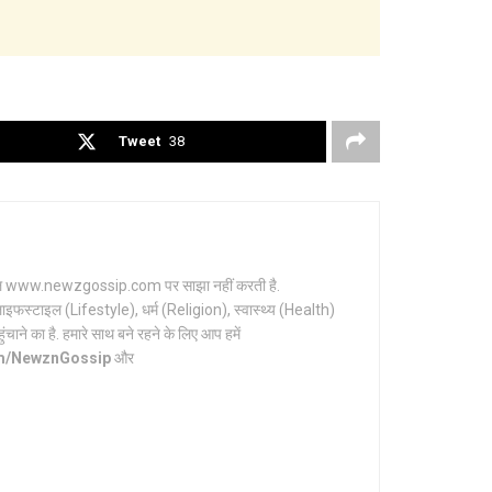
Tweet
38
र्टल www.newzgossip.com पर साझा नहीं करती है.
ाइफस्टाइल (Lifestyle), धर्म (Religion), स्वास्थ्य (Health)
ाने का है. हमारे साथ बने रहने के लिए आप हमें
om/NewznGossip
और