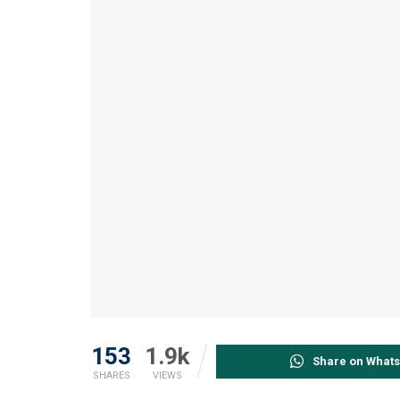
153
1.9k
Share on What
SHARES
VIEWS