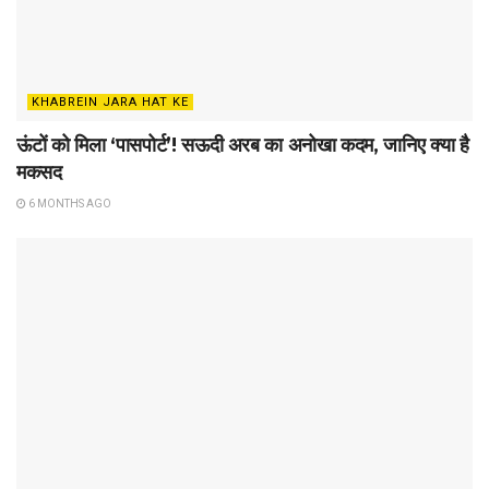
KHABREIN JARA HAT KE
ऊंटों को मिला ‘पासपोर्ट’! सऊदी अरब का अनोखा कदम, जानिए क्या है
मकसद
6 MONTHS AGO