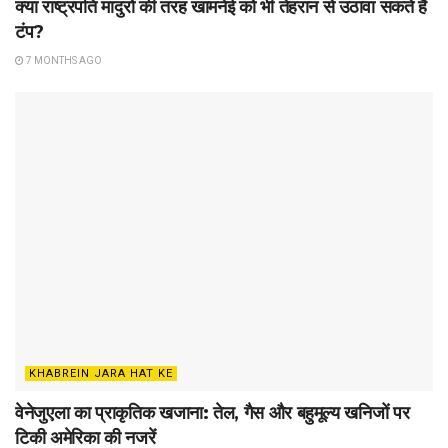
क्या राष्ट्रपति मादुरो की तरह खामनेई को भी तेहरान से उठावा सकते हैं
टंप?
7 MONTHS AGO
KHABREIN JARA HAT KE
वेनेजुएला का प्राकृतिक खजाना: तेल, गैस और बहुमूल्य खनिजों पर
टिकी अमेरिका की नजरें