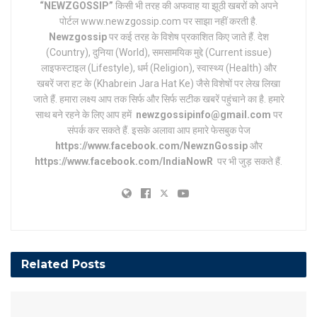
“NEWZGOSSIP”
किसी भी तरह की अफवाह या झूठी खबरों को अपने
पोर्टल www.newzgossip.com पर साझा नहीं करती है.
Newzgossip
पर कई तरह के विशेष प्रकाशित किए जाते हैं. देश
(Country), दुनिया (World), समसामयिक मुद्दे (Current issue)
लाइफस्टाइल (Lifestyle), धर्म (Religion), स्वास्थ्य (Health) और
खबरें जरा हट के (Khabrein Jara Hat Ke) जैसे विशेषों पर लेख लिखा
जाते हैं. हमारा लक्ष्य आप तक सिर्फ और सिर्फ सटीक खबरें पहुंचाने का है. हमारे
साथ बने रहने के लिए आप हमें
newzgossipinfo@gmail.com
पर
संपर्क कर सकते हैं. इसके अलावा आप हमारे फेसबुक पेज
https://www.facebook.com/NewznGossip
और
https://www.facebook.com/IndiaNowR
पर भी जुड़ सकते हैं.
Related
Posts