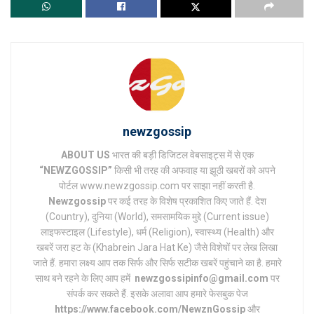
newzgossip
ABOUT US
भारत की बड़ी डिजिटल वेबसाइट्स में से एक
“NEWZGOSSIP”
किसी भी तरह की अफवाह या झूठी खबरों को अपने
पोर्टल www.newzgossip.com पर साझा नहीं करती है.
Newzgossip
पर कई तरह के विशेष प्रकाशित किए जाते हैं. देश
(Country), दुनिया (World), समसामयिक मुद्दे (Current issue)
लाइफस्टाइल (Lifestyle), धर्म (Religion), स्वास्थ्य (Health) और
खबरें जरा हट के (Khabrein Jara Hat Ke) जैसे विशेषों पर लेख लिखा
जाते हैं. हमारा लक्ष्य आप तक सिर्फ और सिर्फ सटीक खबरें पहुंचाने का है. हमारे
साथ बने रहने के लिए आप हमें
newzgossipinfo@gmail.com
पर
संपर्क कर सकते हैं. इसके अलावा आप हमारे फेसबुक पेज
https://www.facebook.com/NewznGossip
और