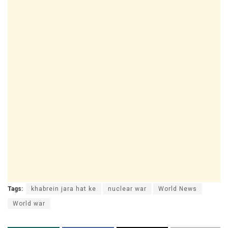
Tags:
khabrein jara hat ke
nuclear war
World News
World war