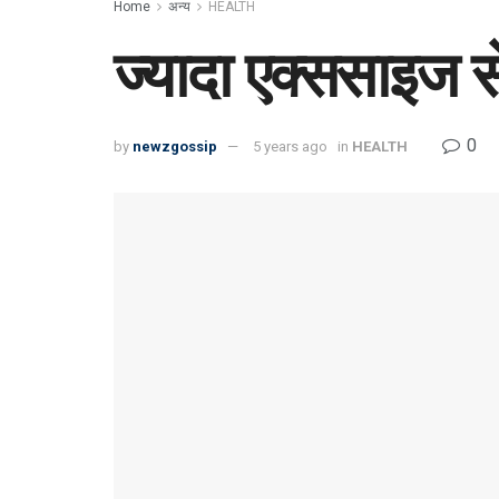
Home
अन्य
HEALTH
ज्यादा एक्ससाइज स
0
by
newzgossip
5 years ago
in
HEALTH