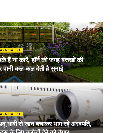
ARA HAT KE
कें हैं ना कारें, हॉर्न की जगह बत्तखों की
पानी कल-कल देती है सुनाई
ARA HAT KE
बू धाबी से जान बचाकर भाग रहे अरबपति,
ेट्स के लिए करोड़ों देने को तैयार