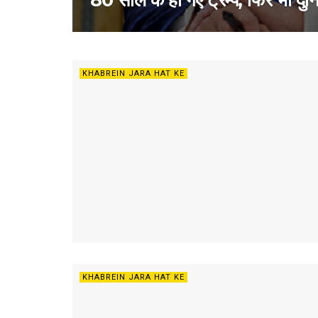
80 साल के हो गए ट्रम्प, फिर भी दुनिय
KHABREIN JARA HAT KE
KHABREIN JARA HAT KE