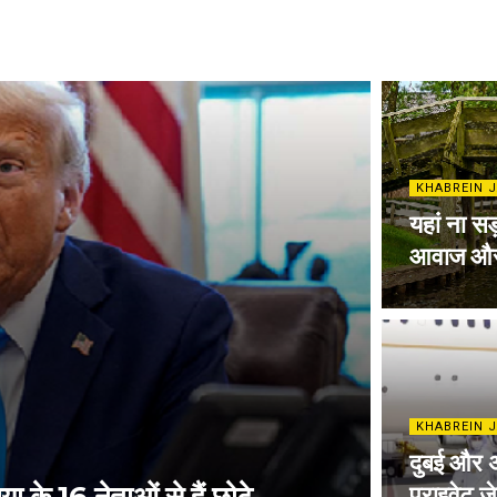
KHABREIN J
यहां ना सड़
आवाज और 
KHABREIN J
दुबई और अ
प्राइवेट ज