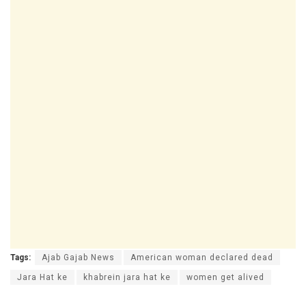
Tags:
Ajab Gajab News
American woman declared dead
Jara Hat ke
khabrein jara hat ke
women get alived