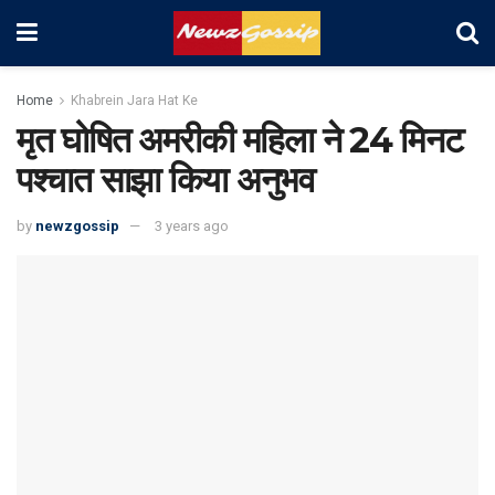
Home
Khabrein Jara Hat Ke
मृत घो‎षित अमरीकी म‎हिला ने 24 मिनट
पश्चात साझा ‎किया अनुभव
by
newzgossip
3 years ago