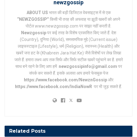
newzgossip
ABOUT US
भारत की बड़ी डिजिटल वेबसाइट्स में से एक
“NEWZGOSSIP”
किसी भी तरह की अफवाह या झूठी खबरों को अपने
पोर्टल www.newzgossip.com पर साझा नहीं करती है.
Newzgossip
पर कई तरह के विशेष प्रकाशित किए जाते हैं. देश
(Country), दुनिया (World), समसामयिक मुद्दे (Current issue)
लाइफस्टाइल (Lifestyle), धर्म (Religion), स्वास्थ्य (Health) और
खबरें जरा हट के (Khabrein Jara Hat Ke) जैसे विशेषों पर लेख लिखा
जाते हैं. हमारा लक्ष्य आप तक सिर्फ और सिर्फ सटीक खबरें पहुंचाने का है. हमारे
साथ बने रहने के लिए आप हमें
newzgossipinfo@gmail.com
पर
संपर्क कर सकते हैं. इसके अलावा आप हमारे फेसबुक पेज
https://www.facebook.com/NewznGossip
और
https://www.facebook.com/IndiaNowR
पर भी जुड़ सकते हैं.
Related
Posts