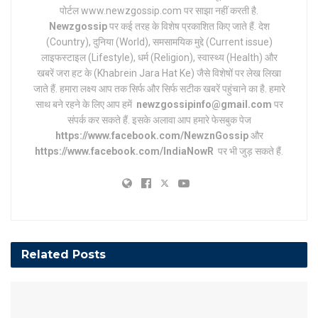
पोर्टल www.newzgossip.com पर साझा नहीं करती है.
Newzgossip
पर कई तरह के विशेष प्रकाशित किए जाते हैं. देश
(Country), दुनिया (World), समसामयिक मुद्दे (Current issue)
लाइफस्टाइल (Lifestyle), धर्म (Religion), स्वास्थ्य (Health) और
खबरें जरा हट के (Khabrein Jara Hat Ke) जैसे विशेषों पर लेख लिखा
जाते हैं. हमारा लक्ष्य आप तक सिर्फ और सिर्फ सटीक खबरें पहुंचाने का है. हमारे
साथ बने रहने के लिए आप हमें
newzgossipinfo@gmail.com
पर
संपर्क कर सकते हैं. इसके अलावा आप हमारे फेसबुक पेज
https://www.facebook.com/NewznGossip
और
https://www.facebook.com/IndiaNowR
पर भी जुड़ सकते हैं.
Related
Posts