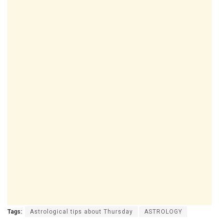
Tags:
Astrological tips about Thursday
ASTROLOGY