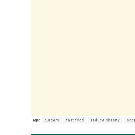
Tags:
burgers
fast food
reduce obesity
soci