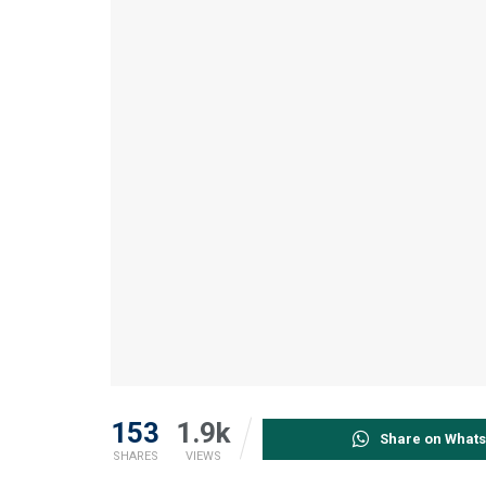
153
1.9k
Share on What
SHARES
VIEWS