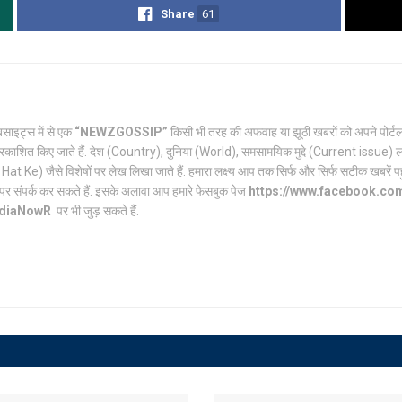
Share
61
साइट्स में से एक
“NEWZGOSSIP”
किसी भी तरह की अफवाह या झूठी खबरों को अपने पो
रकाशित किए जाते हैं. देश (Country), दुनिया (World), समसामयिक मुद्दे (Current issue) ल
Ke) जैसे विशेषों पर लेख लिखा जाते हैं. हमारा लक्ष्य आप तक सिर्फ और सिर्फ सटीक खबरें पहुंच
पर संपर्क कर सकते हैं. इसके अलावा आप हमारे फेसबुक पेज
https://www.facebook.c
ndiaNowR
पर भी जुड़ सकते हैं.