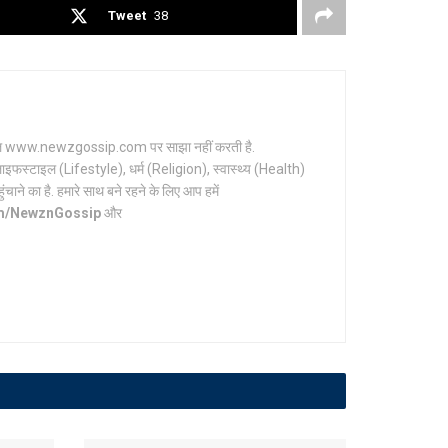
Tweet
38
र्टल www.newzgossip.com पर साझा नहीं करती है.
ाइफस्टाइल (Lifestyle), धर्म (Religion), स्वास्थ्य (Health)
ाने का है. हमारे साथ बने रहने के लिए आप हमें
om/NewznGossip
और