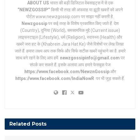
ABOUT US
भारत की बड़ी डिजिटल वेबसाइट्स में से एक
“NEWZGOSSIP”
किसी भी तरह की अफवाह या झूठी खबरों को अपने
पोर्टल www.newzgossip.com पर साझा नहीं करती है.
Newzgossip
पर कई तरह के विशेष प्रकाशित किए जाते हैं. देश
(Country), दुनिया (World), समसामयिक मुद्दे (Current issue)
लाइफस्टाइल (Lifestyle), धर्म (Religion), स्वास्थ्य (Health) और
खबरें जरा हट के (Khabrein Jara Hat Ke) जैसे विशेषों पर लेख लिखा
जाते हैं. हमारा लक्ष्य आप तक सिर्फ और सिर्फ सटीक खबरें पहुंचाने का है. हमारे
साथ बने रहने के लिए आप हमें
newzgossipinfo@gmail.com
पर
संपर्क कर सकते हैं. इसके अलावा आप हमारे फेसबुक पेज
https://www.facebook.com/NewznGossip
और
https://www.facebook.com/IndiaNowR
पर भी जुड़ सकते हैं.
Related
Posts