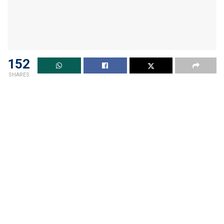
152
SHARES