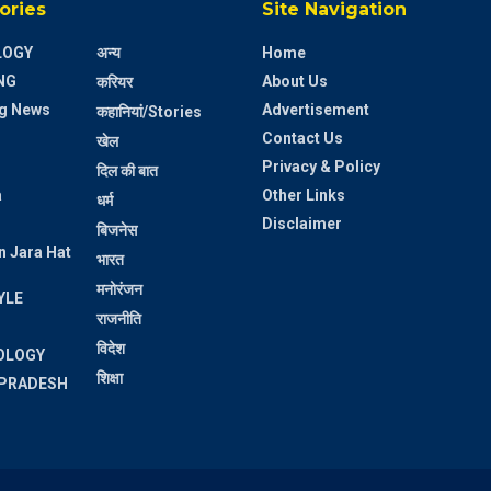
ories
Site Navigation
LOGY
अन्य
Home
NG
About Us
करियर
g News
Advertisement
कहानियां/Stories
Contact Us
खेल
Privacy & Policy
दिल की बात
a
Other Links
धर्म
Disclaimer
बिजनेस
n Jara Hat
भारत
मनोरंजन
YLE
राजनीति
विदेश
OLOGY
शिक्षा
PRADESH