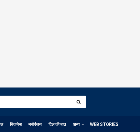
ेल
बिजनेस
मनोरंजन
दिल की बात
अन्य
WEB STORIES