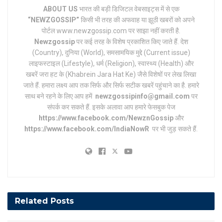
ABOUT US
भारत की बड़ी डिजिटल वेबसाइट्स में से एक
“NEWZGOSSIP”
किसी भी तरह की अफवाह या झूठी खबरों को अपने
पोर्टल www.newzgossip.com पर साझा नहीं करती है.
Newzgossip
पर कई तरह के विशेष प्रकाशित किए जाते हैं. देश
(Country), दुनिया (World), समसामयिक मुद्दे (Current issue)
लाइफस्टाइल (Lifestyle), धर्म (Religion), स्वास्थ्य (Health) और
खबरें जरा हट के (Khabrein Jara Hat Ke) जैसे विशेषों पर लेख लिखा
जाते हैं. हमारा लक्ष्य आप तक सिर्फ और सिर्फ सटीक खबरें पहुंचाने का है. हमारे
साथ बने रहने के लिए आप हमें
newzgossipinfo@gmail.com
पर
संपर्क कर सकते हैं. इसके अलावा आप हमारे फेसबुक पेज
https://www.facebook.com/NewznGossip
और
https://www.facebook.com/IndiaNowR
पर भी जुड़ सकते हैं.
Related
Posts