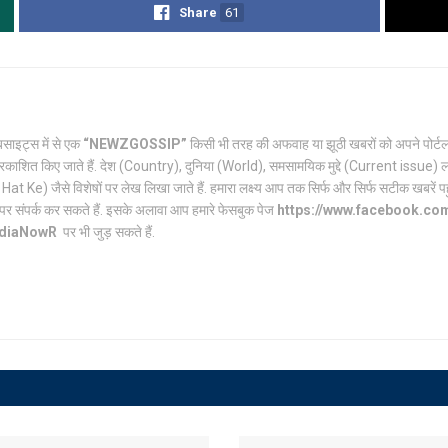
Share
61
साइट्स में से एक
“NEWZGOSSIP”
किसी भी तरह की अफवाह या झूठी खबरों को अपने पो
रकाशित किए जाते हैं. देश (Country), दुनिया (World), समसामयिक मुद्दे (Current issue) ल
Ke) जैसे विशेषों पर लेख लिखा जाते हैं. हमारा लक्ष्य आप तक सिर्फ और सिर्फ सटीक खबरें पहुंच
पर संपर्क कर सकते हैं. इसके अलावा आप हमारे फेसबुक पेज
https://www.facebook.c
ndiaNowR
पर भी जुड़ सकते हैं.