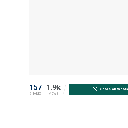
157
1.9k
Share on What
SHARES
VIEWS