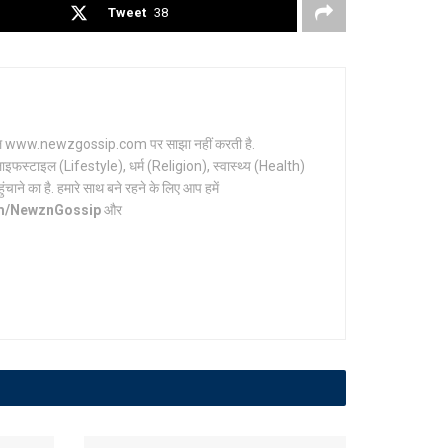
Tweet
38
र्टल www.newzgossip.com पर साझा नहीं करती है.
ाइफस्टाइल (Lifestyle), धर्म (Religion), स्वास्थ्य (Health)
ाने का है. हमारे साथ बने रहने के लिए आप हमें
om/NewznGossip
और