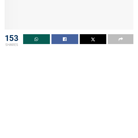
153
SHARES