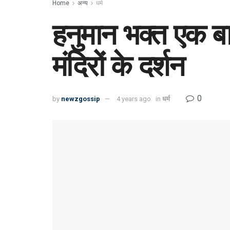
Home
अन्य
धर्म
हनुमान भक्त एक बा
मंदिरों के दर्शन
0
by
newzgossip
4 years ago
in
धर्म