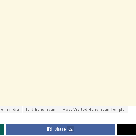
 in india
lord hanumaan
Most Visited Hanumaan Temple
Share
62