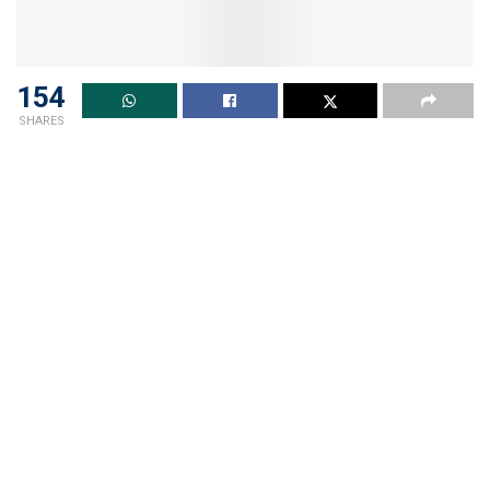
154
SHARES