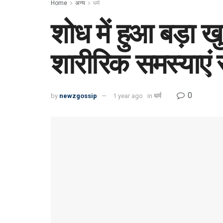
Home
अन्य
धर्म
शोध में हुआ बड़ा ख
शारीरिक समस्याएं
0
by
newzgossip
1 year ago
in
धर्म