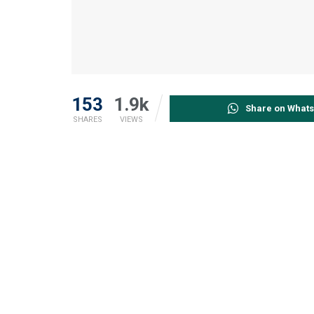
153
1.9k
Share on What
SHARES
VIEWS