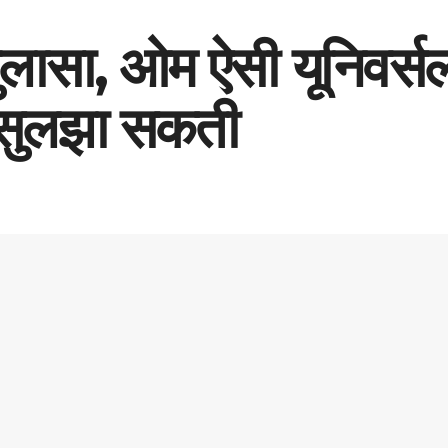
ुलासा, ओम ऐसी यूनिवर्सल
 सुलझा सकती