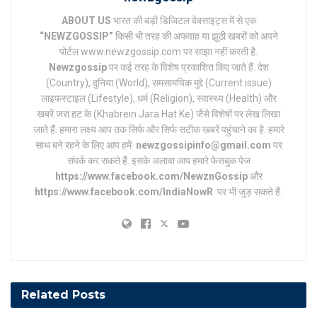
ABOUT US
भारत की बड़ी डिजिटल वेबसाइट्स में से एक
“NEWZGOSSIP”
किसी भी तरह की अफवाह या झूठी खबरों को अपने
पोर्टल www.newzgossip.com पर साझा नहीं करती है.
Newzgossip
पर कई तरह के विशेष प्रकाशित किए जाते हैं. देश
(Country), दुनिया (World), समसामयिक मुद्दे (Current issue)
लाइफस्टाइल (Lifestyle), धर्म (Religion), स्वास्थ्य (Health) और
खबरें जरा हट के (Khabrein Jara Hat Ke) जैसे विशेषों पर लेख लिखा
जाते हैं. हमारा लक्ष्य आप तक सिर्फ और सिर्फ सटीक खबरें पहुंचाने का है. हमारे
साथ बने रहने के लिए आप हमें
newzgossipinfo@gmail.com
पर
संपर्क कर सकते हैं. इसके अलावा आप हमारे फेसबुक पेज
https://www.facebook.com/NewznGossip
और
https://www.facebook.com/IndiaNowR
पर भी जुड़ सकते हैं.
Related
Posts