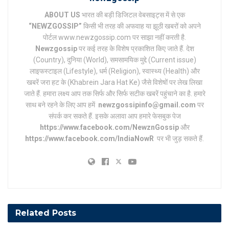
ABOUT US
भारत की बड़ी डिजिटल वेबसाइट्स में से एक
“NEWZGOSSIP”
किसी भी तरह की अफवाह या झूठी खबरों को अपने
पोर्टल www.newzgossip.com पर साझा नहीं करती है.
Newzgossip
पर कई तरह के विशेष प्रकाशित किए जाते हैं. देश
(Country), दुनिया (World), समसामयिक मुद्दे (Current issue)
लाइफस्टाइल (Lifestyle), धर्म (Religion), स्वास्थ्य (Health) और
खबरें जरा हट के (Khabrein Jara Hat Ke) जैसे विशेषों पर लेख लिखा
जाते हैं. हमारा लक्ष्य आप तक सिर्फ और सिर्फ सटीक खबरें पहुंचाने का है. हमारे
साथ बने रहने के लिए आप हमें
newzgossipinfo@gmail.com
पर
संपर्क कर सकते हैं. इसके अलावा आप हमारे फेसबुक पेज
https://www.facebook.com/NewznGossip
और
https://www.facebook.com/IndiaNowR
पर भी जुड़ सकते हैं.
Related
Posts