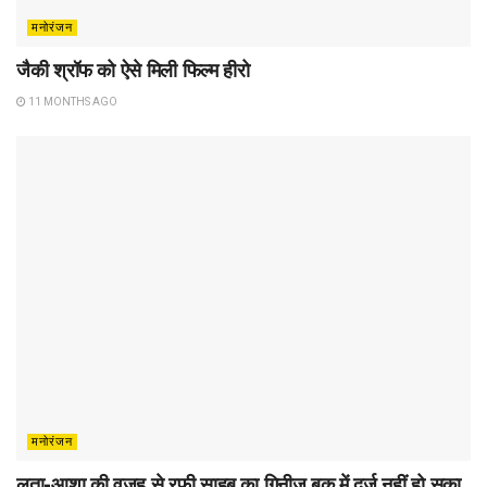
मनोरंजन
जैकी श्रॉफ को ऐसे मिली फिल्म हीरो
11 MONTHS AGO
मनोरंजन
लता-आशा की वजह से रफी साहब का गिनीज बुक में दर्ज नहीं हो सका